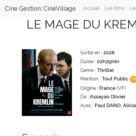
Cine Gestion: CinéVillage
Accueil
Les films
Le
LE MAGE DU KREM
Sortie en :
2026
Durée :
02h25min
Genre :
Thriller
Mention :
Tout Public
Origine :
France
(VF)
De :
Assayas Olivier
Avec :
Paul DANO, Alici