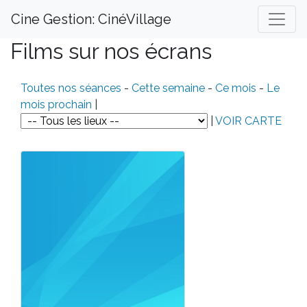
Cine Gestion: CinéVillage
Films sur nos écrans
Toutes nos séances
-
Cette semaine
-
Ce mois
-
Le
mois prochain
|
|
VOIR CARTE