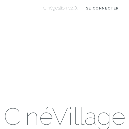
Cinégestion v2.0:
SE CONNECTER
CinéVillage