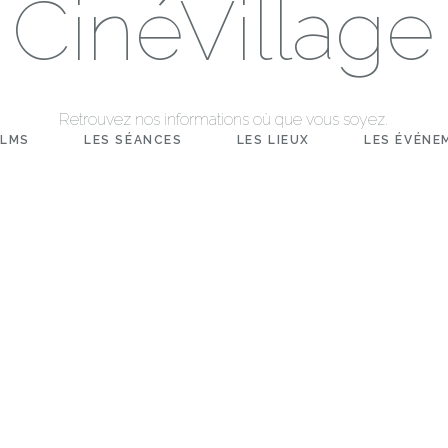
CinéVillage
Retrouvez nos informations où que vous soyez.
ILMS
LES SÉANCES
LES LIEUX
LES ÉVÉNE